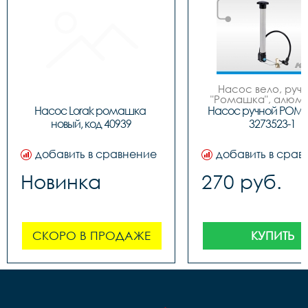
Насос вело, ручно
"Ромашка", алюмин
обратным толст
Насос Lorak ромашка 
Насос ручной РОМ
штоком, шланг 
новый, код 40939
3273523-1
наконечнико
добавить в сравнение
добавить в срав
Новинка
270 руб.
СКОРО В ПРОДАЖЕ
КУПИТЬ