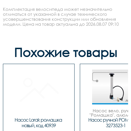
Комплектация велосипеда может незначительно
отличаться от указанной в случае технического
усовершенствования конструкции или обновления
модели. Цена на товар актуальна до 2026.08.07 09:10
Похожие товары
Насос вело, ручно
"Ромашка", алюмин
обратным толст
Насос Lorak ромашка 
Насос ручной РОМ
штоком, шланг 
новый, код 40939
3273523-1
наконечнико