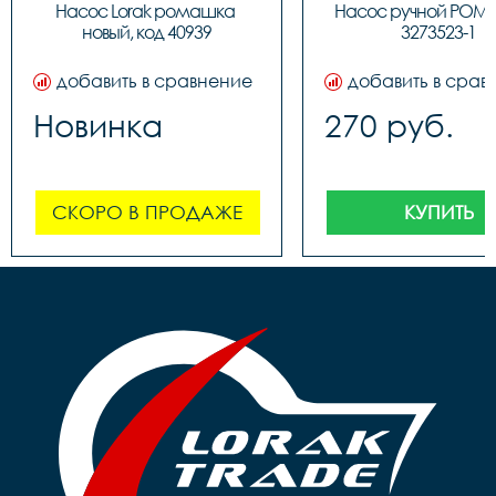
обратным толст
Насос Lorak ромашка 
Насос ручной РОМ
штоком, шланг 
новый, код 40939
3273523-1
наконечнико
добавить в сравнение
добавить в срав
Новинка
270 руб.
СКОРО В ПРОДАЖЕ
КУПИТЬ