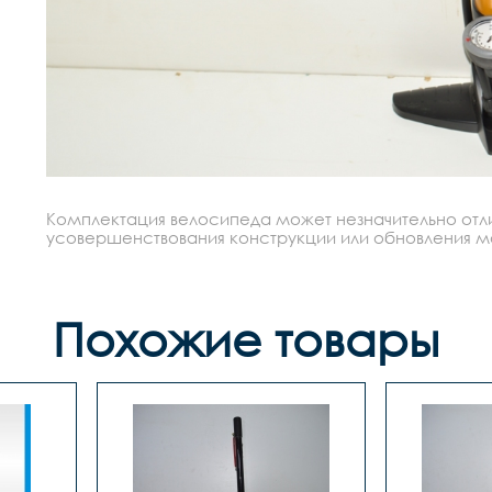
Комплектация велосипеда может незначительно отлич
усовершенствования конструкции или обновления моде
Похожие товары