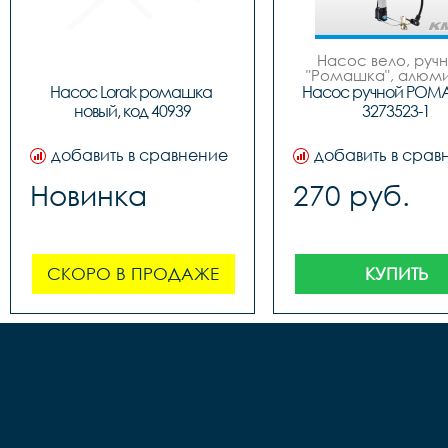
Насос вело, ручно
"Ромашка", алюмин
обратным толст
Насос Lorak ромашка 
Насос ручной РОМ
штоком, шланг 
новый, код 40939
3273523-1
наконечнико
добавить в сравнение
добавить в срав
Новинка
270 руб.
СКОРО В ПРОДАЖЕ
КУПИТЬ