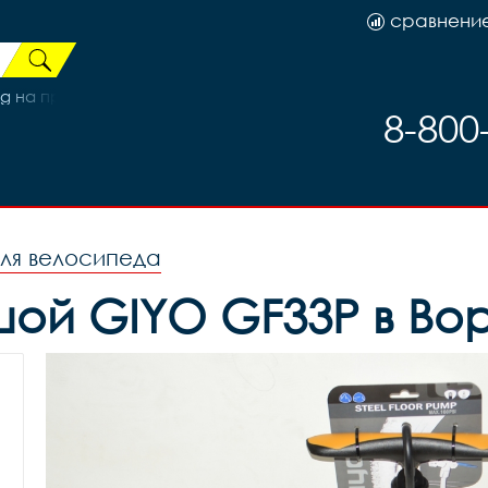
сравнени
 на промах под гайки SF-AX04F, 140MM, код 40350
8-800
ля велосипеда
шой GIYO GF33P в Во