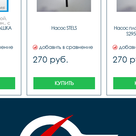
й, 
., с 
ым 
АШКА 
Насос STELS
Насос пла
с 
S295-
м
нение
добавить в сравнение
добави
270 руб.
270 р
КУПИТЬ