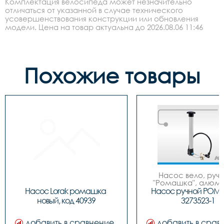
Комплектация велосипеда может незначительно
отличаться от указанной в случае технического
усовершенствования конструкции или обновления
модели. Цена на товар актуальна до 2026.08.06 11:46
Похожие товары
Насос вело, ручно
"Ромашка", алюмин
обратным толст
Насос Lorak ромашка 
Насос ручной РОМ
штоком, шланг 
новый, код 40939
3273523-1
наконечнико
добавить в сравнение
добавить в срав