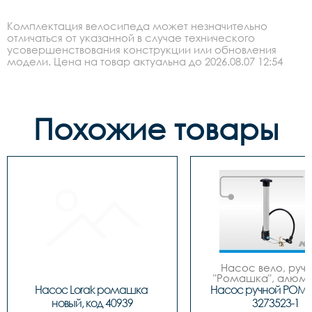
Комплектация велосипеда может незначительно
отличаться от указанной в случае технического
усовершенствования конструкции или обновления
модели. Цена на товар актуальна до 2026.08.07 12:54
Похожие товары
Насос вело, ручно
"Ромашка", алюмин
обратным толст
Насос Lorak ромашка 
Насос ручной РОМ
штоком, шланг 
новый, код 40939
3273523-1
наконечнико