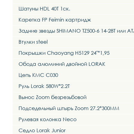
Шатуны HDL 40T 1ск.
Каретка FP Feimin картридж
Задние звезды SHIMANO TZ500-6 14-28T или AT
Втулки steel
Покрышки Chaoyang H5129 24"*1,95
Обода алюминий двойной LORAK
Цепь KMC C030
Руль Lorak 580W*2.2T
Вынос Zoom безрезьбовой
Подседельный штырь Zoom 27.2*300MM
Рулевая колонка Neco
Седло Lorak Junior