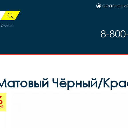
сравнени
 Голубой
8-800
ck Матовый Чёрный/Кр
%
ия