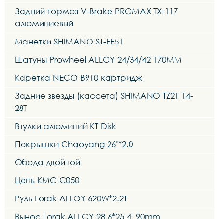
Задний тормоз V-Brake PROMAX TX-117
алюминиевый
Манетки SHIMANO ST-EF51
Шатуны Prowheel ALLOY 24/34/42 170MM
Каретка NECO B910 картридж
Задние звезды (кассета) SHIMANO TZ21 14-
28T
Втулки алюминий KT Disk
Покрышки Chaoyang 26"*2.0
Обода двойной
Цепь KMC C050
Руль Lorak ALLOY 620W*2.2T
Вынос Lorak ALLOY 28.6*25.4, 90mm