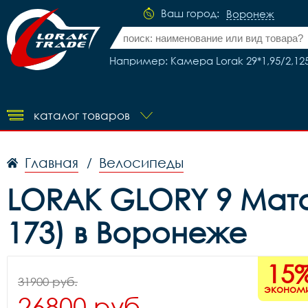
Ваш город:
Воронеж
Например: Камера Lorak 29*1,95/2,1
каталог товаров
Главная
Велосипеды
/
LORAK GLORY 9 Мато
173) в Воронеже
15
31900 руб.
эконом
26800 руб.