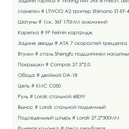
Задний тормоз # YinXIng или JAK-8 mech. di
Манетки # LTWOO A2 триггер Shimano ST-EF-4
Шатуны # 1ск. 36Т 170MM алюминий
Каретка # FP Feimin картридж
Задние звезды # ATA 7 скоростей трещетка
Втулки # сталь Shengfu подшипники насыпны
Покрышки # Compas 27.5*2.0
Обода # двойной DA-18
Цепь # KMC C050
Руль # Lorak стальной 680W
Вынос # Lorak стальной подъемный
Подседельный штырь # Lorak 27.2*300MM
Рулевая колонка # Neco резьбовая