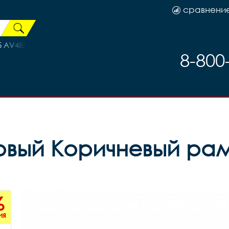
сравнени
25 AV48MM, камера 29501
8-800
вый Коричневый рама
%
ия