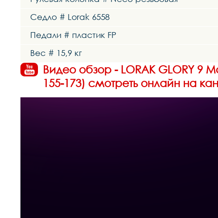
Седло # Lorak 6558
Педали # пластик FP
Вес # 15,9 кг
Видео обзор - LORAK GLORY 9 М
155-173) смотреть онлайн на ка