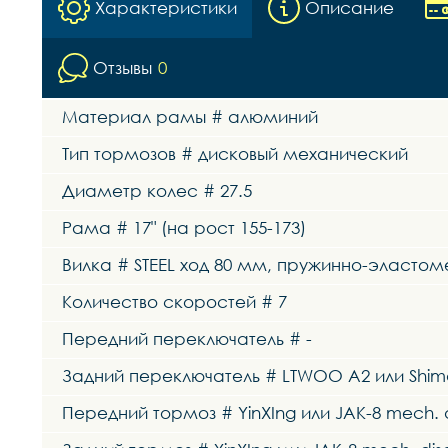
Характеристики
Описание
Отзывы
0
Материал рамы # алюминий
Тип тормозов # дисковый механический
Диаметр колес # 27.5
Рама # 17" (на рост 155-173)
Вилка # STEEL ход 80 мм, пружинно-эласто
Количество скоростей # 7
Передний переключатель # -
Задний переключатель # LTWOO A2 или Shima
Передний тормоз # YinXIng или JAK-8 mech. 