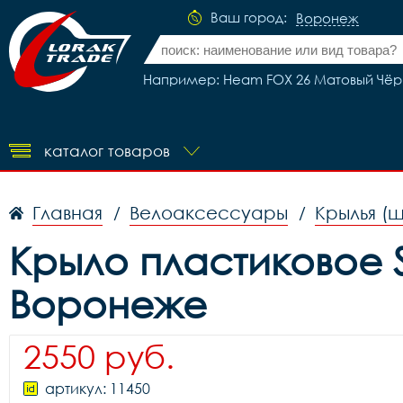
Ваш город:
Воронеж
Например: Heam FOX 26 Матовый Чёрн
каталог товаров
Главная
Велоаксессуары
Крылья (
/
/
Крыло пластиковое S
Воронеже
2550 руб.
артикул: 11450