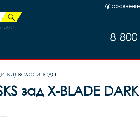
сравнени
ый/Оранжевый рама 15 (на рост 141-160)
8-800
щитки) велосипеда
KS зад X-BLADE DARK 2