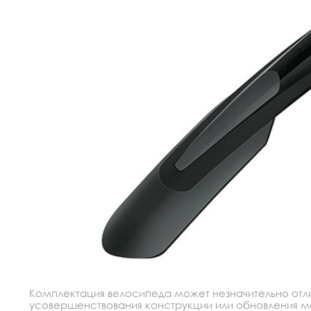
Комплектация велосипеда может незначительно отлич
усовершенствования конструкции или обновления моде