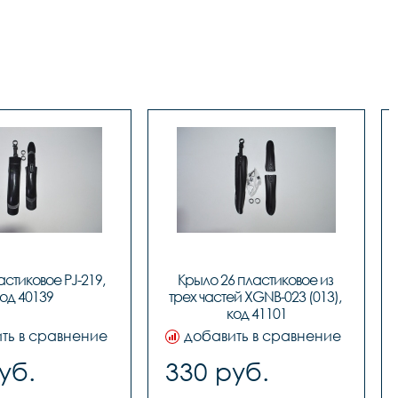
стиковое PJ-219, 
Крыло 26 пластиковое из 
од 40139
трех частей XGNB-023 (013), 
код 41101
ть в сравнение
добавить в сравнение
уб.
330 руб.