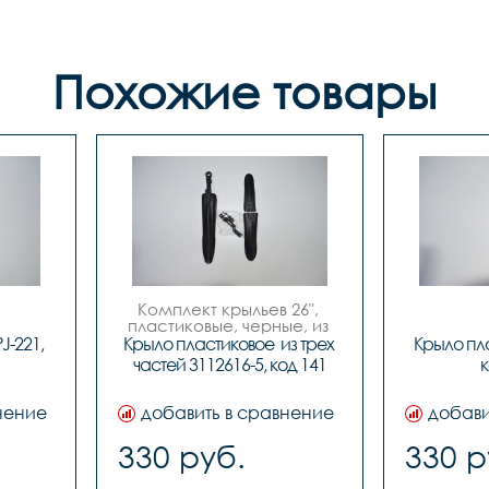
Похожие товары
Комплект крыльев 26", 
пластиковые, черные, из 
трех частей.
-221, 
Крыло пластиковое  из трех 
Крыло пла
частей 3112616-5, код 141
к
нение
добавить в сравнение
добави
330 руб.
330 р