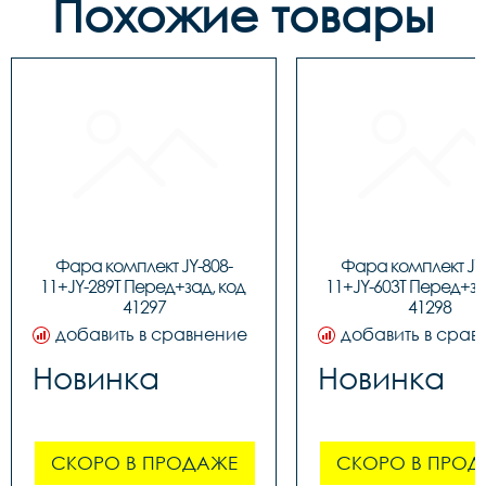
Похожие товары
Фара комплект JY-808-
Фара комплект JY-
11+JY-289T Перед+зад, код 
11+JY-603T Перед+зад
41297
41298
добавить в сравнение
добавить в срав
Новинка
Новинка
СКОРО В ПРОДАЖЕ
СКОРО В ПРОД