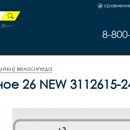
сравнени
 Shunfeng трещётка 36H на промах гайка, код 41520
8-800
щитки) велосипеда
ое 26 NEW 3112615-24