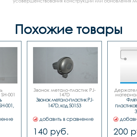
усовершенствования конструкции или обновления моде
Похожие товары
 
Звонок метало-пластик PJ-
Держатель
SH-001

147D

материал 
 код. 50153
 
Звонок метало-пластик PJ-
Фляг
H-001, 
147D, код 50153
пластиков
3
нение
добавить в сравнение
добави
140 руб.
200 р