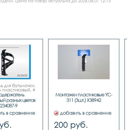
ли. Цена на товар актуальна до 2026.08.07 12:13
 для бутылочки, 
пластиковый, 4 
цвета.
одержатель 
Монтажки пластиковые YC-
ый разных цветов 
311 (3шт.) Х38942
234087-9
ть в сравнение
добавить в сравнение
уб.
200 руб.