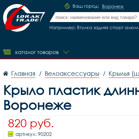
Ваш город:
Воронеж
Например: Втулка задняя спорт алюм.
каталог товаров
Главная
Велоаксессуары
Крылья (
/
/
Крыло пластик длинн
Воронеже
820 руб.
артикул: 90202