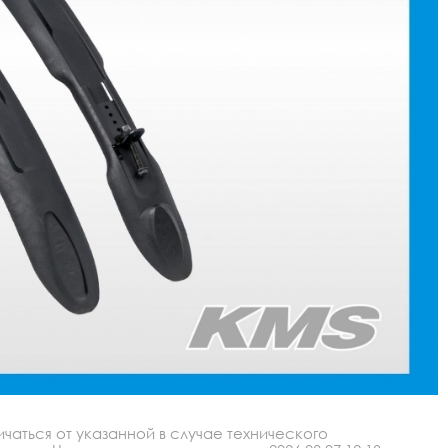
аться от указанной в случае технического