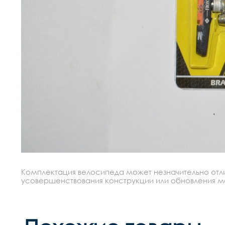
Комплектация велосипеда может незначительно отлич
усовершенствования конструкции или обновления моде