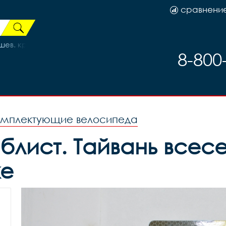
сравнени
ев. крюк 3132658-6
8-800
омплектующие велосипеда
блист. Тайвань всесе
же