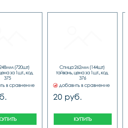
248мм (720шт) 
Спица 262мм (144шт) 
цена за 1шт., код 
тайвань, цена за 1шт., код 
375
376
ть в сравнение
добавить в сравнение
б.
20 руб.
КУПИТЬ
КУПИТЬ