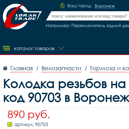
Ваш город:
Воронеж
Например: Переключатель задний деш
каталог товаров
Главная
Велозапчасти
Тормоза и к
/
/
Колодка резьбов на 
код 90703 в Вороне
890 руб.
артикул: 90703