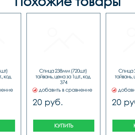
Похожие товары
шт) 
Спица 238мм (720шт) 
Спица 
, код 
тайвань, цена за 1шт., код 
тайвань, 
374
нение
добавить в сравнение
добави
20 руб.
20 ру
КУПИТЬ