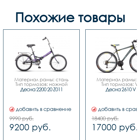
Похожие товары
Материал рамы: сталь

Материал рамы: с
Тип тормозов: ножной

Тип тормозов: V-
Диаметр колес: 20

ободной

Десна 2200 20 Z011
Десна 2610 V 2
Размер рамы - 13,5"

Диаметр колес: 
Количество скоростей - 1

Размер рамы - 16" / 
Цвет рамы / элементы 
20"

дизайна - Зелёный; 
Количество скоросте
добавить в сравнение
добавить в срав
Красный; Пурпурный; 
Цвет рамы / элеме
Чёрный

дизайна - Красн
9990 руб.
18400 руб.
Вилка передняя - Жесткая

черный, Синий/чер
9200 руб.
17000 руб.
Рулевая колонка - 
Черный/серый
Резьбовая

Вилка передняя 
Каретка - Наборная

Амортизационная, 